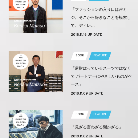
「ファッションの入り口は岸カ
ジ。そこから好きなことを模索し
て、ディレ…
2018.11.16 UP DATE
BOOK
FEATURE
「肩肘はっているスーツではなく
て パートナーにやさしいものがベ
ース」
2018.11.09 UP DATE
BOOK
FEATURE
「見ざる言わざる聞かざる」
2018.11.02 UP DATE