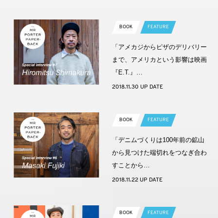
BOOK
FEATURE
「アメカジからピザのデリバリー
まで、アメリカという影響は映画
『E.T.』…
2018.11.30 UP DATE
BOOK
FEATURE
「デニムづくりは100年前の鉱山
から見つけた端切れをつなぎ合わ
すことから…
2018.11.22 UP DATE
BOOK
FEATURE