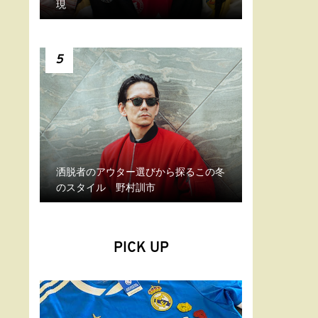
現
5
洒脱者のアウター選びから探るこの冬
のスタイル 野村訓市
PICK UP