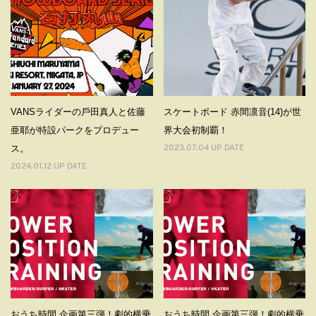
VANSライダーの⼾⽥真⼈と佐藤
スケートボード 赤間凛音(14)が世
亜耶が特設パークをプロデュー
界大会初制覇！
ス。
2023.07.04 UP DATE
2024.01.12 UP DATE
おうち時間 企画第三弾！劇的横乗
おうち時間 企画第三弾！劇的横乗