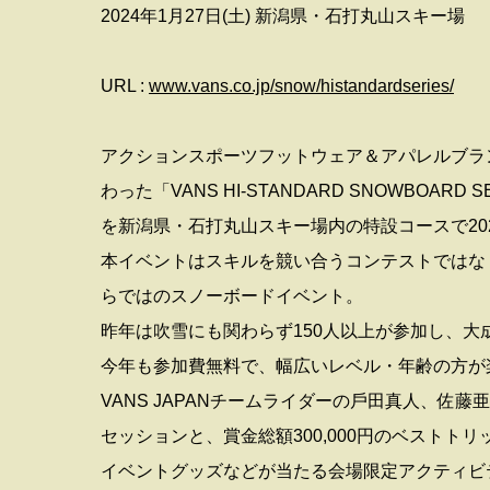
2024年1⽉27⽇(⼟) 新潟県・⽯打丸⼭スキー場
URL :
www.vans.co.jp/snow/histandardseries/
アクションスポーツフットウェア＆アパレルブランド
わった「VANS HI-STANDARD SNOWBOAR
を新潟県・⽯打丸⼭スキー場内の特設コースで2024
本イベントはスキルを競い合うコンテストではな
らではのスノーボードイベント。
昨年は吹雪にも関わらず150⼈以上が参加し、⼤
今年も参加費無料で、幅広いレベル・年齢の⽅が
VANS JAPANチームライダーの⼾⽥真⼈、
セッションと、賞⾦総額300,000円のベストト
イベントグッズなどが当たる会場限定アクティビ