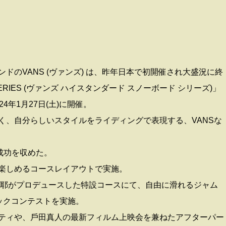
のVANS (ヴァンズ) は、昨年⽇本で初開催され⼤盛況に終
D SERIES (ヴァンズ ハイスタンダード スノーボード シリーズ)」
年1⽉27⽇(⼟)に開催。
く、⾃分らしいスタイルをライディングで表現する、VANSな
成功を収めた。
楽しめるコースレイアウトで実施。
佐藤亜耶がプロデュースした特設コースにて、⾃由に滑れるジャム
リックコンテストを実施。
ティや、⼾⽥真⼈の最新フィルム上映会を兼ねたアフターパー