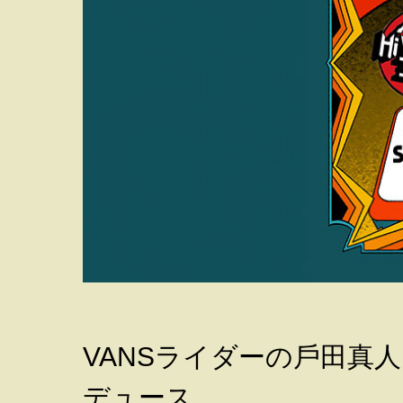
VANSライダーの⼾⽥真
デュース。