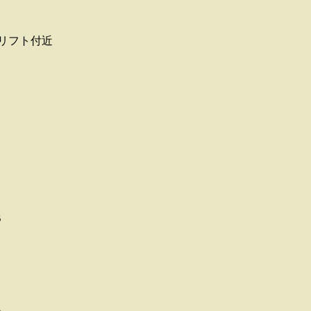
リフト付近
B
A