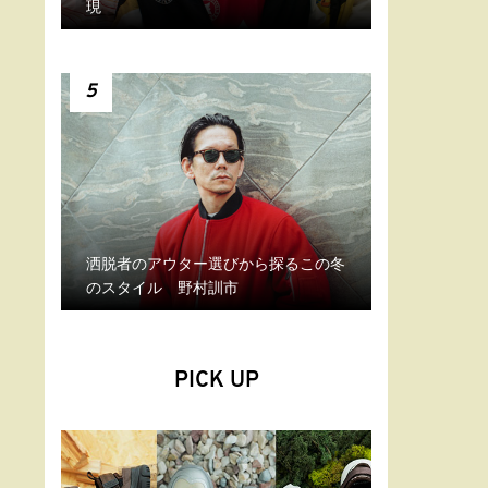
現
5
洒脱者のアウター選びから探るこの冬
のスタイル 野村訓市
PICK UP