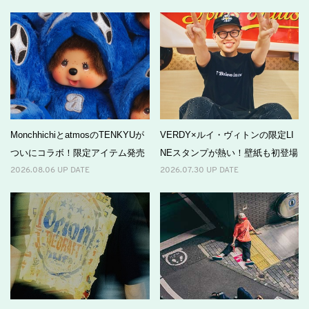
MonchhichiとatmosのTENKYUが
VERDY×ルイ・ヴィトンの限定LI
ついにコラボ！限定アイテム発売
NEスタンプが熱い！壁紙も初登場
2026.08.06 UP DATE
2026.07.30 UP DATE