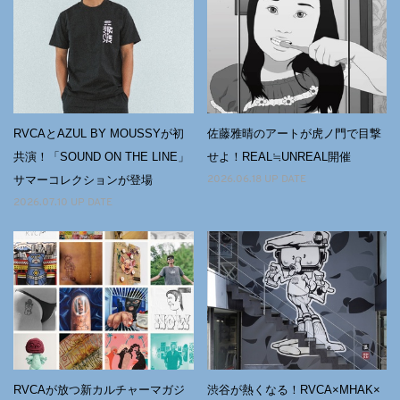
RVCAとAZUL BY MOUSSYが初
佐藤雅晴のアートが虎ノ門で目撃
共演！「SOUND ON THE LINE」
せよ！REAL≒UNREAL開催
サマーコレクションが登場
2026.06.18 UP DATE
2026.07.10 UP DATE
RVCAが放つ新カルチャーマガジ
渋谷が熱くなる！RVCA×MHAK×