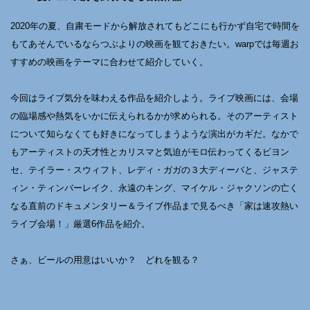
2020年の夏、自粛モードから解放されてもどこにも行かず自宅で時間を
もてあそんでいるならつぶよりの映画を観ておきたい。warpでは毎週お
すすめの映画をテーマに合わせて紹介していく。
今回はライブ気分を味わえる作品を紹介しよう。ライブ映画には、会場
の臨場感や熱気をいかに伝えられるかが求められる。そのアーティスト
について知らなくても好きになってしまうような演出がカギだ。なかで
もアーティストの天才性とカリスマと気迫がモロ伝わってくるビヨン
セ、テイラー・スウィフト、レディ・ガガの３大ディーバと、ジャステ
ィン・ティンバーレイク、永遠のキング、マイケル・ジャクソンの亡く
なる直前のドキュメンタリー＆ライブ作品まで見るべき「家は速攻熱い
ライブ会場！」厳選6作品を紹介。
さぁ、ビールの用意はいいか？ どれを観る？