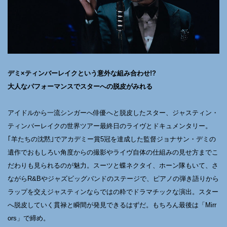
デミ×ティンバーレイクという意外な組み合わせ!?
大人なパフォーマンスでスターへの脱皮がみれる
アイドルから一流シンガーへ俳優へと脱皮したスター、ジャスティン・
ティンバーレイクの世界ツアー最終日のライヴとドキュメンタリー。
｢羊たちの沈黙｣でアカデミー賞5冠を達成した監督ジョナサン・デミの
遺作でおもしろい角度からの撮影やライヴ自体の仕組みの見せ方までこ
だわりも見られるのが魅力。スーツと蝶ネクタイ、ホーン隊もいて、さ
ながらR&Bやジャズビッグバンドのステージで、ピアノの弾き語りから
ラップを交えジャスティンならではの粋でドラマチックな演出。スター
へ脱皮していく貫禄と瞬間が発見できるはずだ。もちろん最後は「Mirr
ors」で締め。