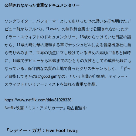
公開されなかった貴重なドキュメンタリー
ソングライター、パフォーマーとしてありったけの思いを打ち明けたデ
ビュー前からアルバム『Lover』の制作舞台裏まで公開されなかったテ
イラー・スウィフトのドキュメンタリー。13歳からつけていた日記の話
から、11歳の時に母の運転する車でナッシュビルにある音楽出版社に自
ら売り込みまで、世界の頂点に立ち続けている彼女の素顔に迫ると同時
に、16歳でデビューから30歳までのひとりの女性としての成長記録にも
なっている。保守的な気質の土地で育ったクリスチャンらしく、「ずっ
と目指してきたのは“good girl”なの」という言葉が印象的。テイラー・
スウィフトというアーティストを知れる貴重な作品。
https://www.netflix.com/title/81028336
Netflix映画『ミス・アメリカーナ』独占配信中
『レディー・ガガ：Five Foot Two』