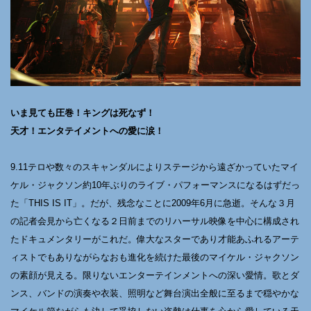
いま見ても圧巻！キングは死なず！
天才！エンタテイメントへの愛に涙！
9.11テロや数々のスキャンダルによりステージから遠ざかっていたマイ
ケル・ジャクソン約10年ぶりのライブ・パフォーマンスになるはずだっ
た「THIS IS IT」。だが、残念なことに2009年6月に急逝。そんな３月
の記者会見から亡くなる２日前までのリハーサル映像を中心に構成され
たドキュメンタリーがこれだ。偉大なスターであり才能あふれるアーテ
ィストでもありながらなおも進化を続けた最後のマイケル・ジャクソン
の素顔が見える。限りないエンターテインメントへの深い愛情。歌とダ
ンス、バンドの演奏や衣装、照明など舞台演出全般に至るまで穏やかな