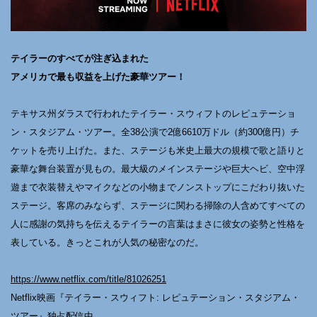
テイラーのすべてが注ぎ込まれた
アメリカで最も収益を上げた豪華ツアー！
テキサス州ダラスで行われたテイラー・スウィフトのレピュテーショ
ン・スタジアム・ツアー。全38公演で2億6610万ドル（約300億円）チ
ケットを売り上げた。また、ステージも米史上最大の規模で歌と語りと
豪華な舞台装置が見もの。最大級のメインステージや巨大ヘビ、空中浮
遊まで衣装替えやマイクなどの小物までノンストップにこだわり抜いた
ステージ。客席のみならず、ステージに関わる掃除の人含めてすべての
人に感謝の気持ちを伝えるテイラーの言葉はまさに彼女の姿勢と性格を
表している。きっとこれが人気の秘密なのだ。
https://www.netflix.com/title/81026251
Netflix映画『テイラー・スウィフト: レピュテーション・スタジアム・
ツアー』独占配信中