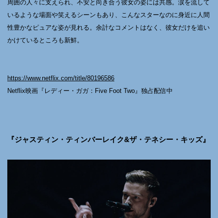
周囲の人々に支えられ、不安と向き合う彼女の姿には共感。涙を流して
いるような場面や笑えるシーンもあり、こんなスターなのに身近に人間
性豊かなピュアな姿が見れる。余計なコメントはなく、彼女だけを追い
かけているところも新鮮。
https://www.netflix.com/title/80196586
Netflix映画『レディー・ガガ：Five Foot Two』独占配信中
『ジャスティン・ティンバーレイク&ザ・テネシー・キッズ』