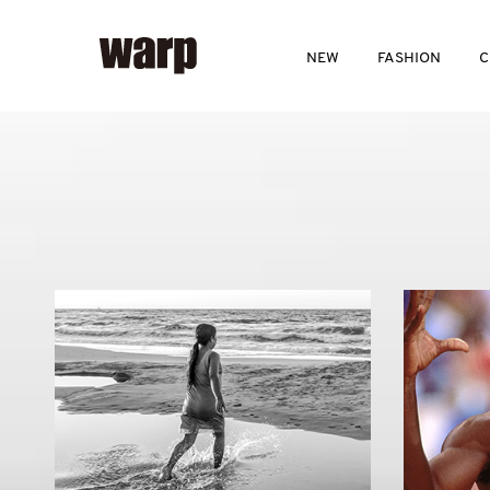
NEW
FASHION
C