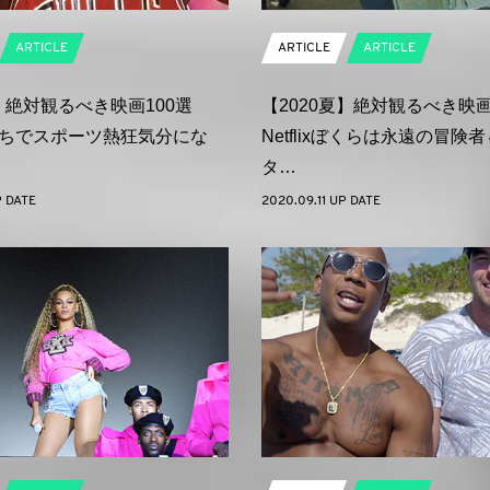
ARTICLE
ARTICLE
ARTICLE
夏】絶対観るべき映画100選
【2020夏】絶対観るべき映画
xおうちでスポーツ熱狂気分にな
Netflixぼくらは永遠の冒険
タ…
P DATE
2020.09.11 UP DATE