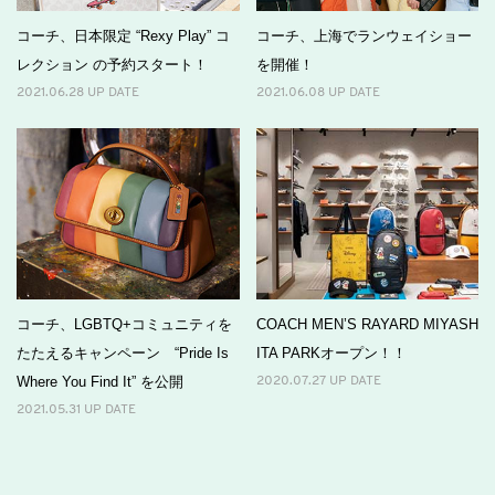
コーチ、日本限定 “Rexy Play” コ
コーチ、上海でランウェイショー
レクション の予約スタート！
を開催！
2021.06.28 UP DATE
2021.06.08 UP DATE
コーチ、LGBTQ+コミュニティを
COACH MEN’S RAYARD MIYASH
たたえるキャンペーン “Pride Is
ITA PARKオープン！！
Where You Find It” を公開
2020.07.27 UP DATE
2021.05.31 UP DATE