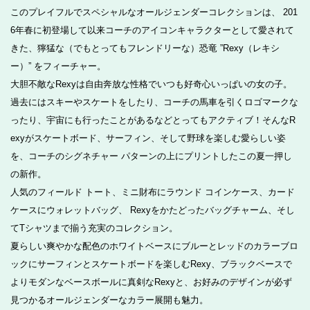
このプレイフルでスペシャルなオールジェンダーコレクションは、 201
6年春に初登場して以来コーチのアイコンキャラクターとして愛されて
きた、獰猛な（でもとってもフレンドリーな）恐竜 ”Rexy（レキシ
ー）” をフィーチャー。
大胆不敵なRexyは自由奔放な性格でいつも好奇心いっぱいの女の子。
過去にはスキーやスケートをしたり、コーチの馬車を引くロゴマークな
ったり、宇宙にも行ったことがあるなどとってもアクティブ！そんなR
exyがスケートボード、サーフィン、そして野球を楽しむ愛らしい姿
を、コーチのシグネチャー パターンの上にプリントしたこの夏一押し
の新作。
人気のフィールド トート、ミニ財布にラウンド コインケース、カード
ケースにウォレットバッグ、 Rexyをかたどったバッグチャーム、そし
てTシャツまで揃う充実のコレクション。
夏らしい爽やかな配色のホワイトベースにブルーとレッドのカラーブロ
ックにサーフィンとスケートボードを楽しむRexy、ブラックベースで
よりモダンなベースボールに真剣なRexyと、お好みのデザインが必ず
見つかるオールジェンダーなカラー展開も魅力。