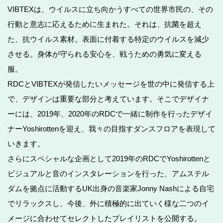
VIBTEXは、ウイルスに立ち向かうすべての世界市民の、その
行動と意志に応えるために生まれた。それは、抗菌を超え
た、抗ウイルス素材。表面に付着する特定のウイルスを減少
させる。身体が守られる安心を、戦うための勇気に変える
服。
RDCとVIBTEXが発信したいメッセージを世の中に発信する上
で、デザインは重要な部分と考えています。そこでデザイナ
ーには、2019年、2020年のRDCで一緒に制作を行ったデザイ
ナーYoshirottenを迎え、我々の目指すダンスフロアを表現して
いきます。
さらにスペシャルな企画として2019年のRDCでYoshirottenと
ビジュアルと音のインスタレーションを行った、アムステル
ダムを拠点に活動するUK出身の音楽家Jonny Nashによる自宅
でリラックスし、今後、外に積極的に出ていく様な二つのイ
メージに合わせてセレクトしたプレイリストを公開する。