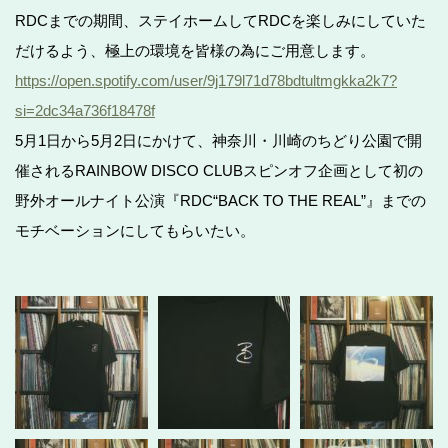
RDCまでの期間、ステイホームしてRDCを楽しみにしていた
だけるよう、極上の環境を皆様の為にご用意します。
https://open.spotify.com/user/9j179l71d78bdtultmgkka2k7?
si=2dc34a736f18478f
5月1日から5月2日にかけて、神奈川・川崎のちどり公園で開
催されるRAINBOW DISCO CLUBスピンオフ企画として初の
野外オールナイト公演『RDC“BACK TO THE REAL”』までの
モチベーションにしてもらいたい。