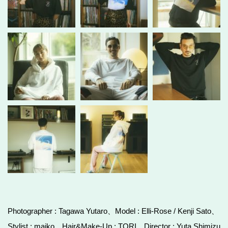
Photographer : Tagawa Yutaro、Model : Elli-Rose / Kenji Sato、
Stylist : maiko、Hair&Make-Up : TORI、Director : Yuta Shimizu