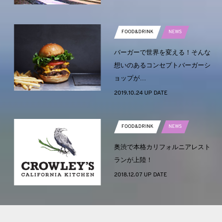
FOOD&DRINK
NEWS
バーガーで世界を変える！そんな
想いのあるコンセプトバーガーシ
ョップが…
2019.10.24 UP DATE
FOOD&DRINK
NEWS
奥渋で本格カリフォルニアレスト
ランが上陸！
2018.12.07 UP DATE