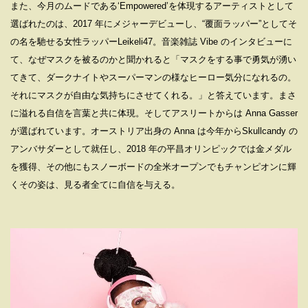
また、今月のムードである‘Empowered’を体現するアーティストとして
選ばれたのは、2017 年にメジャーデビューし、“覆面ラッパー”としてそ
の名を馳せる女性ラッパーLeikeli47。音楽雑誌 Vibe のインタビューに
て、なぜマスクを被るのかと聞かれると「マスクをする事で勇気が湧い
てきて、ダークナイトやスーパーマンの様なヒーロー気分になれるの。
それにマスクが自由な気持ちにさせてくれる。」と答えています。まさ
に溢れる自信を言葉と共に体現。そしてアスリートからは Anna Gasser
が選ばれています。オーストリア出身の Anna は今年からSkullcandy の
アンバサダーとして就任し、2018 年の平昌オリンピックでは金メダル
を獲得、その他にもスノーボードの全米オープンでもチャンピオンに輝
くその姿は、見る者全てに自信を与える。