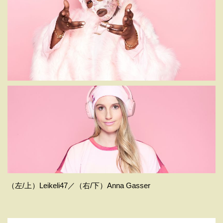
（左/上）Leikeli47／（右/下）Anna Gasser