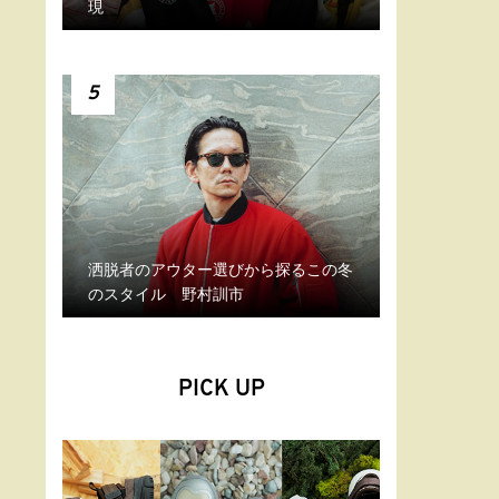
現
5
洒脱者のアウター選びから探るこの冬
のスタイル 野村訓市
PICK UP