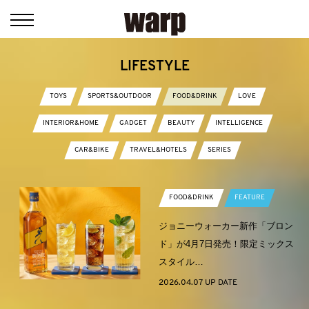
LIFESTYLE
TOYS
SPORTS&OUTDOOR
FOOD&DRINK
LOVE
INTERIOR&HOME
GADGET
BEAUTY
INTELLIGENCE
CAR&BIKE
TRAVEL&HOTELS
SERIES
FOOD&DRINK
FEATURE
ジョニーウォーカー新作「ブロン
ド」が4月7日発売！限定ミックス
スタイル…
2026.04.07 UP DATE