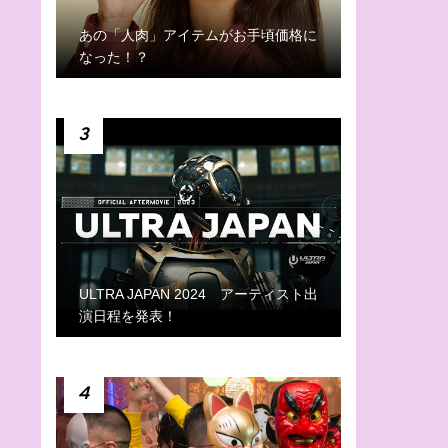
あの「人肉」アイテムがお手頃価格に
なった！？
3
ULTRA JAPAN 2024 アーティスト出
演日程を発表！
4