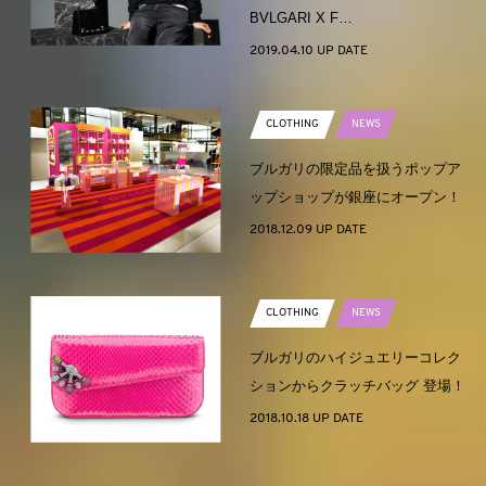
BVLGARI X F…
2019.04.10 UP DATE
CLOTHING
NEWS
ブルガリの限定品を扱うポップア
ップショップが銀座にオープン！
2018.12.09 UP DATE
CLOTHING
NEWS
ブルガリのハイジュエリーコレク
ションからクラッチバッグ 登場！
2018.10.18 UP DATE