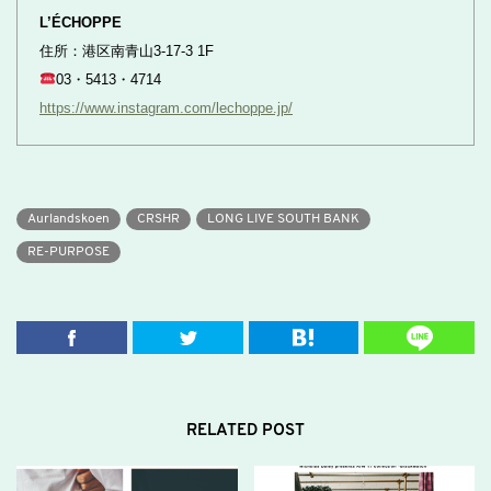
L’ÉCHOPPE
住所：港区南青山3-17-3 1F
03・5413・4714
https://www.instagram.com/lechoppe.jp/
Aurlandskoen
CRSHR
LONG LIVE SOUTH BANK
RE-PURPOSE
RELATED POST