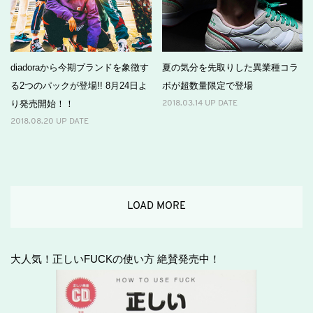
diadoraから今期ブランドを象徴す
夏の気分を先取りした異業種コラ
る2つのパックが登場!! 8月24日よ
ボが超数量限定で登場
り発売開始！！
2018.03.14 UP DATE
2018.08.20 UP DATE
LOAD MORE
大人気！正しいFUCKの使い方 絶賛発売中！