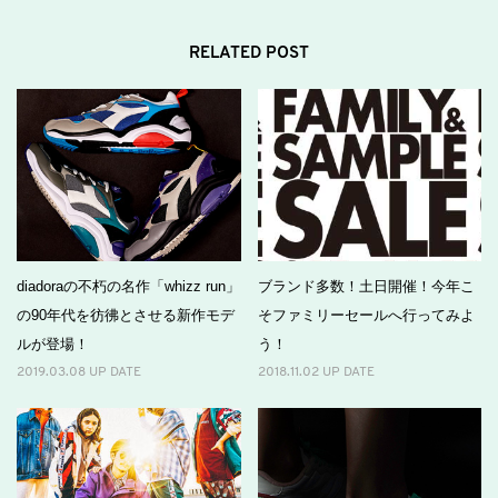
RELATED POST
diadoraの不朽の名作「whizz run」
ブランド多数！土日開催！今年こ
の90年代を彷彿とさせる新作モデ
そファミリーセールへ行ってみよ
ルが登場！
う！
2019.03.08 UP DATE
2018.11.02 UP DATE