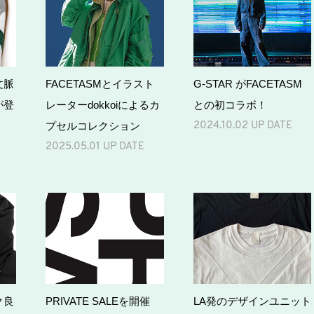
文脈
FACETASMとイラスト
G-STAR がFACETASM
が登
レーターdokkoiによるカ
との初コラボ！
プセルコレクション
2024.10.02 UP DATE
2025.05.01 UP DATE
ク良
PRIVATE SALEを開催
LA発のデザインユニット