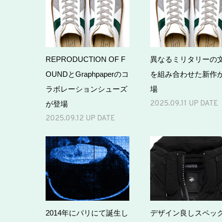
REPRODUCTION OF F
異なるミリタリーの
OUNDとGraphpaperのコ
を組み合わせた新作
ラボレーションシューズ
場
が登場
2025.09.11 UP DATE
2025.09.12 UP DATE
2014年にパリにて誕生し
デザイン良しスペッ