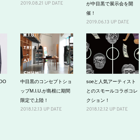
が中目黒で展示会を開
2019.08.21 UP DATE
催！
2019.06.13 UP DATE
LOO
中目黒のコンセプトショ
soeと人気アーティスト
ップM.I.U.が島根に期間
とのスモールコラボコレ
限定で上陸！
クション！
2018.12.13 UP DATE
2018.12.12 UP DATE