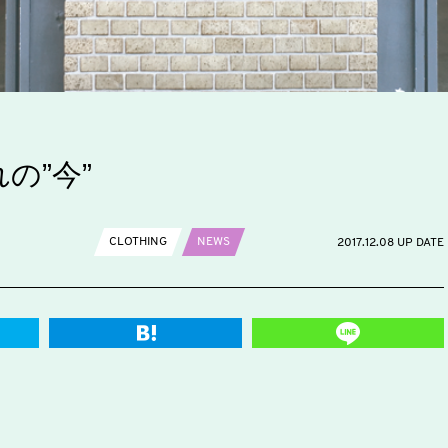
の”今”
CLOTHING
NEWS
2017.12.08 UP DATE