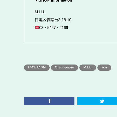
▼SHOP Information
M.I.U.
目黒区青葉台3-18-10
03・5457・2166
FACETASM
Graphpaper
M.I.U.
soe