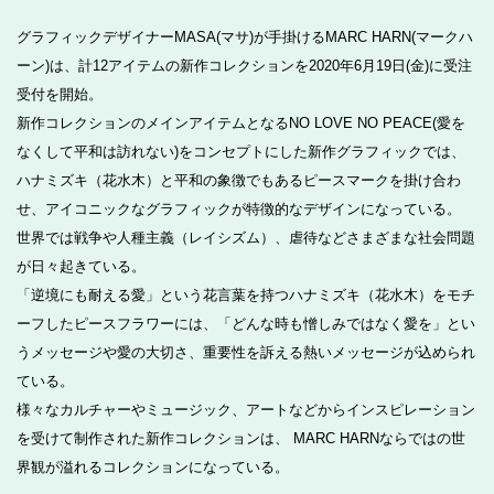
グラフィックデザイナーMASA(マサ)が手掛けるMARC HARN(マークハ
ーン)は、計12アイテムの新作コレクションを2020年6月19日(金)に受注
受付を開始。
新作コレクションのメインアイテムとなるNO LOVE NO PEACE(愛を
なくして平和は訪れない)をコンセプトにした新作グラフィックでは、
ハナミズキ（花水木）と平和の象徴でもあるピースマークを掛け合わ
せ、アイコニックなグラフィックが特徴的なデザインになっている。
世界では戦争や人種主義（レイシズム）、虐待などさまざまな社会問題
が日々起きている。
「逆境にも耐える愛」という花言葉を持つハナミズキ（花水木）をモチ
ーフしたピースフラワーには、「どんな時も憎しみではなく愛を」とい
うメッセージや愛の大切さ、重要性を訴える熱いメッセージが込められ
ている。
様々なカルチャーやミュージック、アートなどからインスピレーション
を受けて制作された新作コレクションは、 MARC HARNならではの世
界観が溢れるコレクションになっている。