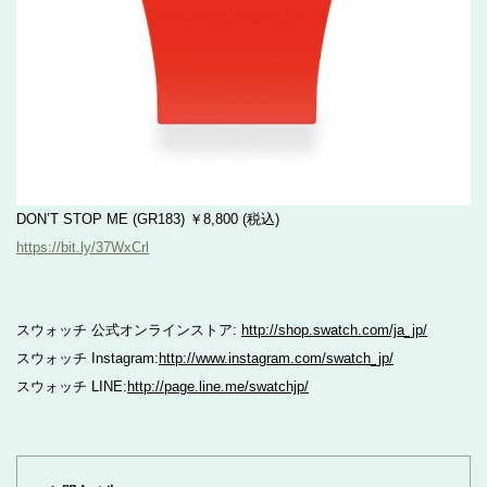
DON’T STOP ME (GR183) ￥8,800 (税込)
https://bit.ly/37WxCrl
スウォッチ 公式オンラインストア:
http://shop.swatch.com/ja_jp/
スウォッチ Instagram:
http://www.instagram.com/swatch_jp/
スウォッチ LINE:
http://page.line.me/swatchjp/