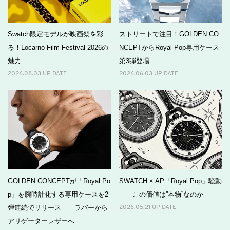
Swatch限定モデルが映画祭を彩
ストリートで注目！GOLDEN CO
る！Locarno Film Festival 2026の
NCEPTからRoyal Pop専用ケース
魅力
第3弾登場
2026.08.03 UP DATE
2026.06.03 UP DATE
GOLDEN CONCEPTが「Royal Po
SWATCH × AP「Royal Pop」騒動
p」を腕時計化する専用ケースを2
――この価値は”本物”なのか
弾連続でリリース ── ラバーから
2026.05.21 UP DATE
アリゲーターレザーへ