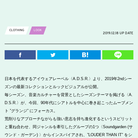
CLOTHING
LOOK
2019.12.18 UP DATE
日本を代表するアイウェアレーベル〈A.D.S.R.〉より、2019年2ndシー
ズンの最新コレクションとルックビジュアルが公開。
毎シーズン、音楽カルチャーを背景としたシーズンテーマを掲げる〈A.
D.S.R.〉が、今回、90年代にシアトルを中心に巻き起こったムーブメン
ト ”グランジ” にフォーカス。
荒削りなアプローチながらも強い意志を持ち進化するというスピリット
と重ね合わせ、同ジャンルを牽引したグループの1つ〈Soundgarden (サ
ウンド・ガーデン) 〉からインスパイアされ、”LOUDER THAN IT” をシ