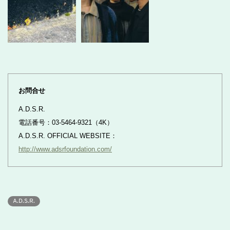
お問合せ
A.D.S.R.
電話番号：03-5464-9321（4K）
A.D.S.R. OFFICIAL WEBSITE：
http://www.adsrfoundation.com/
A.D.S.R.