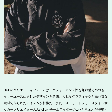
HUFのクリエイティブチームは、パフォーマンス性を兼ね備えつつもデ
イリーユースに適したデザインを意識。大胆なグラフィックと高品質な
素材で作られたアイテムが特徴だ。また、ストリートフリースタイルサ
ッカークリエイターのJanellaやチームライダーのErikとMasonが登場す