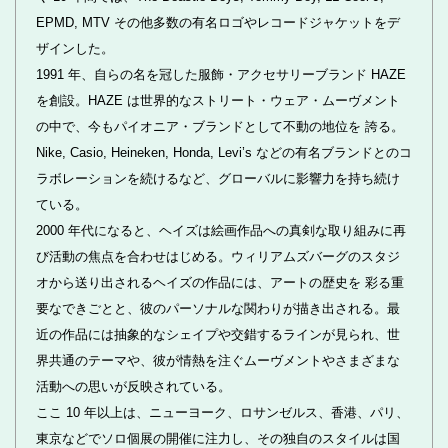
EPMD, MTV その他多数の有名ロゴやレコードジャケットをデ
ザインした。
1991 年、自らの名を冠した服飾・アクセサリーブランド HAZE
を創設。HAZE は世界的なストリート・ウェア・ムーヴメント
の中で、今もパイオニア・ブランドとして不動の地位を 誇る。
Nike, Casio, Heineken, Honda, Levi’s などの有名ブランドとのコ
ラボレーションを続けるなど、グローバルに影響力を持ち続け
ている。
2000 年代になると、ヘイズは絵画作品への真剣な取り組みに再
び活動の焦点を合わせはじめる。ウィリアムズバーグのスタジ
オから送り出されるヘイズの作品には、アートの歴史を 彩る重
要なできごとと、彼のパーソナルな関わりが描き出される。最
近の作品には抽象的なシェイプや交錯するラインが見られ、世
界共通のテーマや、彼が情熱を注ぐムーヴメントやさまざまな
活動への思いが反映されている。
ここ 10 年以上は、ニューヨーク、ロサンゼルス、香港、パリ、
東京などでソロ個展の開催に注力し、その独自のスタイルは国