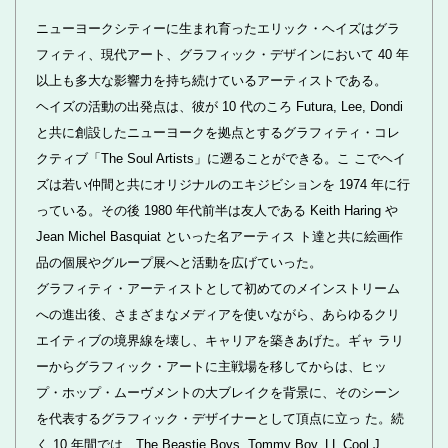
ニューヨークシティーに生まれ育ったエリック・ヘイズはグラ
フィティ、現代アート、グラフィック・デザインにおいて 40 年
以上も多大な影響力を持ち続けているアーティストである。
ヘイズの活動の出発点は、彼が 10 代のころ Futura, Lee, Dondi
と共に創設したニューヨークを拠点とするグラフィティ・コレ
クティブ「The Soul Artists」に遡ることができる。こ こでヘイ
ズは若い仲間と共にオリジナルのエキジビションを 1974 年に行
っている。その後 1980 年代前半は友人である Keith Haring や
Jean Michel Basquiat といった名アーティス ト達と共に絵画作
品の個展やグループ展へと活動を広げていった。
グラフィティ・アーティストとして初めてのメインストリーム
への進出後、さまざまなメディアを使いながら、あらゆるクリ
エイティブの境界線を壊し、キャリアを築きあげた。ギャ ラリ
ーからグラフィック・アートに主戦場を移してからは、ヒッ
プ・ホップ・ムーヴメントの大ブレイクを背景に、そのシーン
を代表するグラフィック・デザイナーとして頂点に立っ た。続
く 10 年間では、The Beastie Boys, Tommy Boy, LL Cool J,