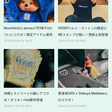
MonchhichiとatmosのTENKYUが
VERDY×ルイ・ヴィトンの限定LI
ついにコラボ！限定アイテム発売
NEスタンプが熱い！壁紙も初登場
2026.08.06 UP DATE
2026.07.30 UP DATE
沖縄とストリートの激レアコラ
香港発GRS x Shibuya Meltdownと
ボ！オリオン×huf新作登場
のコラボ！
2026.07.29 UP DATE
2026.07.23 UP DATE