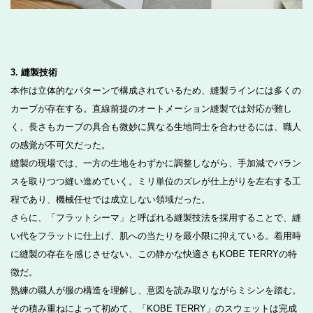
3. 縫製技術
本作は立体的なパターンで構成されているため、縫製ラインには多くの
カーブが存在する。直線前提のオートメーション縫製では対応が難し
く、長さもカーブの具合も微妙に異なる生地同士を合わせるには、職人
の感覚が不可欠だった。
縫製の現場では、一方の生地をわずかに調整しながら、手加減でバラン
スを取りつつ縫い進めていく。ミリ単位のズレが仕上がりを左右する工
程であり、機械任せでは成立しない領域だった。
さらに、「フラットシーマ」と呼ばれる縫製技法を採用することで、縫
い代をフラットに仕上げ、肌への当たりを最小限に抑えている。着用時
に縫製の存在を感じさせない、この静かな快適さもKOBE TERRYの特
徴だ。
熟練の職人が服の構造を理解し、意図を読み取りながらミシンを踏む。
その積み重ねによって初めて、「KOBE TERRY」のスウェットは完成