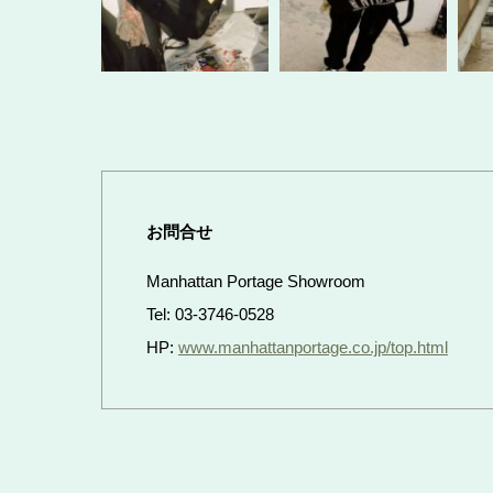
お問合せ
Manhattan Portage Showroom
Tel: 03-3746-0528
HP:
www.manhattanportage.co.jp/top.html