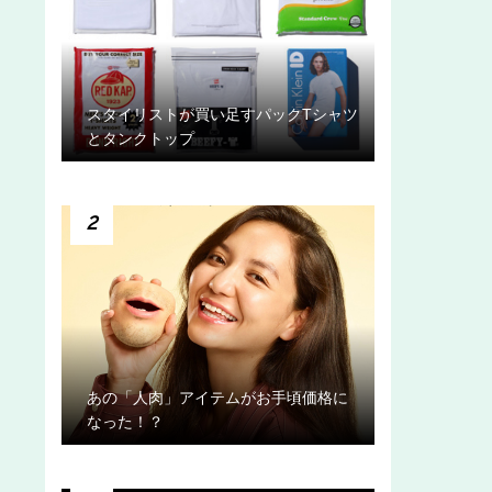
スタイリストが買い足すパックTシャツ
とタンクトップ
2
あの「人肉」アイテムがお手頃価格に
なった！？