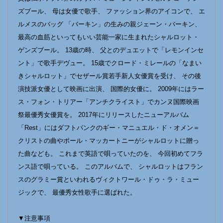
ズブール、 母は女優で歌手、 ファッション界のアイコンで、 エ
ルメスのバッグ 「バーキン」の生みの親ジェーン・バーキン、
最高の血筋といってもいい芸能一家に生まれたシャルロット・
ゲンズブール。 13歳の時、 父とのデュエットで「レモンインセ
ント」で歌手デヴュー。 15歳でクロード・ミレールの「なまい
きシャルロット」でセザール賞若手新人女優賞を受け、 その後
演技派女優として映画に出演、 国際的女優に。 2009年にはラー
ス・フォン・トリアー「アンチクライスト」でカンヌ国際映画
祭最優秀女優賞を。 2017年にリリースしたニューアルバム
「Rest」にはダフトパンクのギー・マニュエル・ド・オメン＝
クリストの曲やポール・マッカートニーがシャルロットに贈っ
た曲なども。 これまで英語で唄っていたのを、 今回初めてフラ
ンス語で唄っている。 このアルバムで、 シャルロットはフラン
スのグラミー賞といわれるヴィクトワール・ドゥ・ラ・ミュー
ジックで、 最優秀女性歌手に選ばれた。
▼注意事項