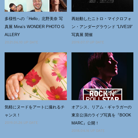
多様性への「Hello」北野美奈 写
再始動したニトロ・マイクロフォ
真展 Mina’s WONDER PHOTO G
ン・アンダーグラウンド “LIVE19”
ALLERY
写真展 開催
2021.06.10 UP DATE
2019.07.17 UP DATE
気軽にヌードをアートに撮れるチ
オアシス、リアム・ギャラガーの
ャンス！
東京公演のライブ写真を『BOOK
MARC』公開！
2019.01.26 UP DATE
2018.04.16 UP DATE