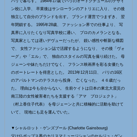
パリで暮らす。 1984年17歳でパリのオートクチュールのデザイ
ン校に入学、 卒業後はサンローランのアトリエに入り、 その後
独立して自分のブランドを出す。 ブランド運営でつまずき、 翌
年閉鎖する。 1995年28歳、 ファッション界での仕事より、 写
真界に入りたくなり写真学校に通い、 プロのカメランとなる。
写真家としては遅いデヴューだったが、 鋭い感性や斬新な構図
で、 女性ファッション誌で活躍するようになり、 その後「ヴォ
ーグ」や「エル」で、 独自のスタイルの写真を撮り続けた。 母
ジェーンや妹たちだけでなく、 フランス映画界を彩る女優たち
のポートレートを得意とした。 2013年12月11日、 パリの16区
のアパルトマンのテラスから投身、 亡くなった。 ４６歳だっ
た。 理由は今も分からない。 生前ケイトは日本の東北大震災の
南三陸の女性被害者たちを支援する「アマ プロジェクト」
（村上香住子代表） を母ジェーンと共に積極的に活動を助けて
いて、 現地にも足を運んでいた。
▼シャルロット・ゲンズブール (Charlotte Gainsbourg)
父は仏ポップス界のカリスマミュージシャンのセルジュ・ゲン