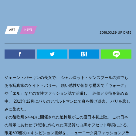
ART
NEWS
2018.03.29 UP DATE
ジェーン・バーキンの長女で、 シャルロット・ゲンズブールの姉でも
ある写真家のケイト・バリー。 鋭い感性や斬新な構図で「ヴォーグ」
や「エル」などの女性ファッション誌で活躍し、 評価と期待を集める
中、 2013年12月にパリのアパルトマンにて身を投げ逝去。 パリを悲し
みに染めた。
その後欧州を中心に開催された追悼展がこの度日本初上陸。 この日本
の展示にあわせて特別に作られた高品質な白黒オフセット印刷による、
限定500部のエキシビション図録を、ニューヨーク発ファッションブラ