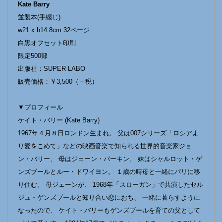
Kate Barry
並製本(手綴じ)
w21 x h14.8cm 32ページ
白黒オフセット印刷
限定500部
出版社：SUPER LABO
販売価格：￥3,500（＋税）
▼プロフィール
ケイト・バリー (Kate Barry)
1967年４月８日ロンドン生まれ。 父は007シリーズ「ロシアよ
り愛をこめて」などの映画音楽で知られる世界的音楽家ジョ
ン・バリー、 母はジェーン・バーキン、 妹はシャルロット・ゲ
ンズブールとルー・ドワイヨン。 １歳の時母と一緒にパリに移
り住む。 母ジェーンが、 1968年「スローガン」で共演したセル
ジュ・ゲンズブールと知り合い恋におち、 一緒に暮らすように
なったので、 ケイト・バリーもゲンズブールを育ての父として