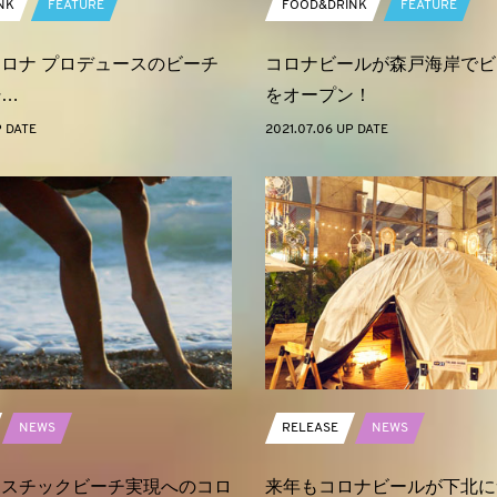
NK
FEATURE
FOOD&DRINK
FEATURE
ロナ プロデュースのビーチ
コロナビールが森戸海岸でビ
粋…
をオープン！
P DATE
2021.07.06 UP DATE
NEWS
RELEASE
NEWS
ラスチックビーチ実現へのコロ
来年もコロナビールが下北に