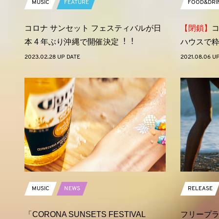
MUSIC
FEATURE
FOOD&DRI
コロナ サンセット フェスティバルが⽇
【閉鎖】
コ
本 4 年ぶり沖縄で開催決定︕︕
ハウスで
2023.02.28 UP DATE
2021.08.06 U
MUSIC
NEWS
RELEASE
「CORONA SUNSETS FESTIVAL
フリープ