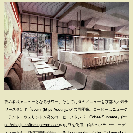
夜の看板メニューとなるサワー、そしてお昼のメニューを京都の人気サ
ワースタンド「sour」(https://sour.jp/)と共同開発。コーヒーはニュージ
ーランド・ウェリントン発のコーヒースタンド「Coffee Supreme」(
htt
ps://shopjp.coffeesupreme.com
)のお豆を使用。館内のフラワーコーデ
ィネートを、篠崎恵美氏が手がける「edenworks」(
https://edenworks.j