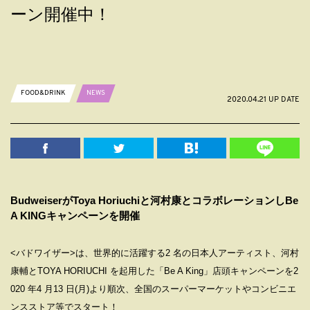
ーン開催中！
FOOD&DRINK
NEWS
2020.04.21 UP DATE
BudweiserがToya Horiuchiと河村康とコラボレーションしBe
A KINGキャンペーンを開催
<バドワイザー>は、世界的に活躍する2 名の⽇本⼈アーティスト、河村
康輔とTOYA HORIUCHI を起⽤した「Be A King」店頭キャンペーンを2
020 年4 ⽉13 ⽇(⽉)より順次、全国のスーパーマーケットやコンビニエ
ンスストア等でスタート！