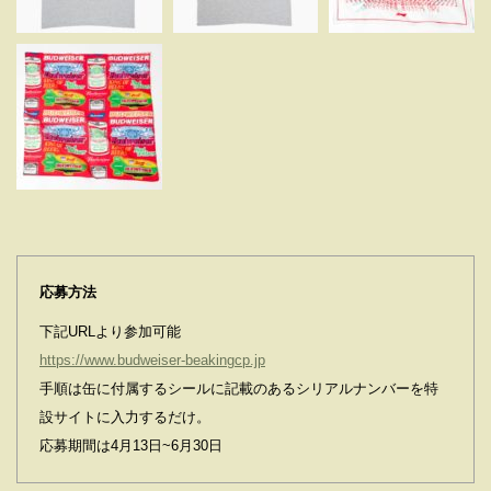
応募方法
下記URLより参加可能
https://www.budweiser-beakingcp.jp
手順は⽸に付属するシールに記載のあるシリアルナンバーを特
設サイトに⼊⼒するだけ。
応募期間は4⽉13⽇~6⽉30⽇