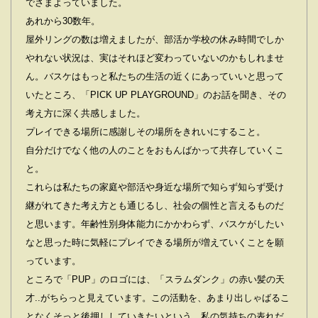
でさまよっていました。
あれから30数年。
屋外リングの数は増えましたが、部活か学校の休み時間でしか
やれない状況は、実はそれほど変わっていないのかもしれませ
ん。バスケはもっと私たちの⽣活の近くにあっていいと思って
いたところ、「PICK UP PLAYGROUND」のお話を聞き、その
考え⽅に深く共感しました。
プレイできる場所に感謝しその場所をきれいにすること。
⾃分だけでなく他の⼈のことをおもんばかって共存していくこ
と。
これらは私たちの家庭や部活や⾝近な場所で知らず知らず受け
継がれてきた考え⽅とも通じるし、社会の個性と⾔えるものだ
と思います。年齢性別⾝体能⼒にかかわらず、バスケがしたい
なと思った時に気軽にプレイできる場所が増えていくことを願
っています。
ところで「PUP」のロゴには、「スラムダンク」の⾚い髪の天
才..がちらっと⾒えています。この活動を、あまり出しゃばるこ
となくそっと後押ししていきたいという、私の気持ちの表れだ