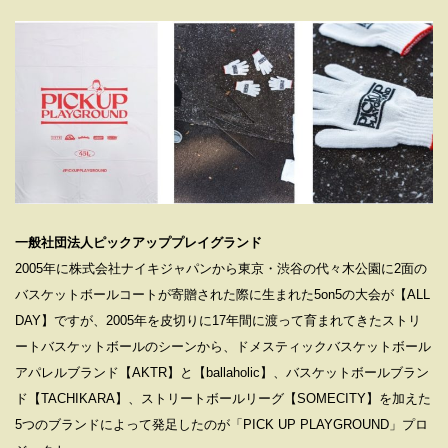
⼀般社団法⼈ピックアッププレイグランド
2005年に株式会社ナイキジャパンから東京・渋⾕の代々⽊公園に2⾯の
バスケットボールコートが寄贈された際に⽣まれた5on5の⼤会が【ALL
DAY】ですが、2005年を⽪切りに17年間に渡って育まれてきたストリ
ートバスケットボールのシーンから、ドメスティックバスケットボール
アパレルブランド【AKTR】と【ballaholic】、バスケットボールブラン
ド【TACHIKARA】、ストリートボールリーグ【SOMECITY】を加えた
5つのブランドによって発⾜したのが「PICK UP PLAYGROUND」プロ