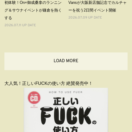
初体験！On×御成桑拿のランニン
Vansが大阪新店舗記念でカルチャ
グ＆サウナイベントが鎌倉を熱く
ーを祝う2日間イベント開催
する
2026.07.09 UP DATE
2026.07.11 UP DATE
LOAD MORE
大人気！正しいFUCKの使い方 絶賛発売中！