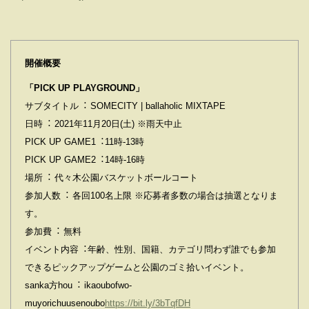
開催概要
「PICK UP PLAYGROUND」
サブタイトル︓ SOMECITY | ballaholic MIXTAPE
⽇時︓ 2021年11⽉20⽇(⼟) ※⾬天中⽌
PICK UP GAME1︓11時-13時
PICK UP GAME2︓14時-16時
場所︓ 代々⽊公園バスケットボールコート
参加⼈数︓ 各回100名上限 ※応募者多数の場合は抽選となりま
す。
参加費︓ 無料
イベント内容︓年齢、性別、国籍、カテゴリ問わず誰でも参加
できるピックアップゲームと公園のゴミ拾いイベント。
sanka⽅hou︓ ikaoubofwo-
muyorichuusenoubo
https://bit.ly/3bTqfDH