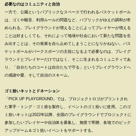
必要なのはコミュニティと⾃治
⼀⽅で、公園というパブリックなスペースで⾏われるバスケットボール
は、ゴミや騒⾳、利⽤ルールの問題など、パブリックがゆえの調和が求
められる。プレイグラウンドが増えることによってプレイヤーが増える
ことは好ましくても、それによって地域や社会において新たな問題を⽣
み出すことは、その発展を⾃ら⽌めてしまうことになりかねない。バス
ケットボールがパークスポーツの主役になる上で必要なのは、プレイグ
ラウンドとプレイヤーだけではなく、そこに⽣まれるコミュニティであ
り、「⾃分たちのコートは⾃分たちで守る」というプレイグラウンドへ
の感謝や愛、そして⾃治のスキーム。
ゴミ拾いキットとドネーション
「PICK UP PLAYGROUND」では、プロジェクトロゴがプリントされ
た軍⼿・トング・ゴミ袋を製作し、イベントのゴミ拾いに使⽤。このゴ
ミ拾いキットは2022年以降、全国のプレイグラウンドでプロジェクトに
参加したいプレイヤーや⾃治体を募集し、無償で寄贈、各地でのピック
アップゲーム＆ゴミ拾いイベントをサポートする。