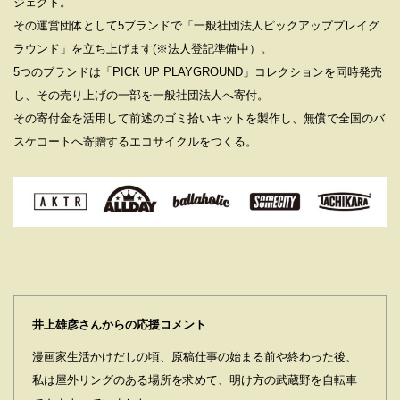
ジェクト。
その運営団体として5ブランドで「⼀般社団法⼈ピックアッププレイグ
ラウンド」を⽴ち上げます(※法⼈登記準備中）。
5つのブランドは「PICK UP PLAYGROUND」コレクションを同時発売
し、その売り上げの⼀部を⼀般社団法⼈へ寄付。
その寄付⾦を活⽤して前述のゴミ拾いキットを製作し、無償で全国のバ
スケコートへ寄贈するエコサイクルをつくる。
井上雄彦さんからの応援コメント
漫画家⽣活かけだしの頃、原稿仕事の始まる前や終わった後、
私は屋外リングのある場所を求めて、明け⽅の武蔵野を⾃転⾞