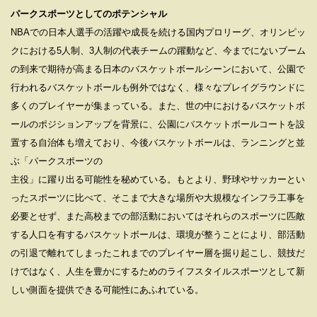
パークスポーツとしてのポテンシャル
NBAでの⽇本⼈選⼿の活躍や成⻑を続ける国内プロリーグ、オリンピッ
クにおける5⼈制、3⼈制の代表チームの躍動など、今までにないブーム
の到来で期待が⾼まる⽇本のバスケットボールシーンにおいて、公園で
⾏われるバスケットボールも例外ではなく、様々なプレイグラウンドに
多くのプレイヤーが集まっている。また、世の中におけるバスケットボ
ールのポジションアップを背景に、公園にバスケットボールコートを設
置する⾃治体も増えており、今後バスケットボールは、ランニングと並
ぶ「パークスポーツの
主役」に躍り出る可能性を秘めている。もとより、野球やサッカーとい
ったスポーツに⽐べて、そこまで⼤きな場所や⼤規模なインフラ⼯事を
必要とせず、また⾼校までの部活動においてはそれらのスポーツに匹敵
する⼈⼝を有するバスケットボールは、環境が整うことにより、部活動
の引退で離れてしまったこれまでのプレイヤー層を掘り起こし、競技だ
けではなく、⼈⽣を豊かにするためのライフスタイルスポーツとして新
しい側⾯を提供できる可能性にあふれている。