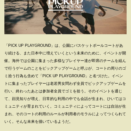
「PICK UP PLAYGROUND」は、公園にバスケットボールコートがあ
り続ける、また⽇本中に増えていくという未来のために、イベントが開
催。海外では公園に集まった多様なプレイヤー達が即席のチームを組ん
で⾏うゲームのことをピックアップゲームと呼ぶが、コートの周りのゴ
ミ拾う⾏為も含めて「PICK UP PLAYGROUND」と名づけた。イベン
トに集まったプレイヤーは⽼若男⼥問わず全員でピックアップゲームを
⾏い、終わったあとは参加者全員でゴミを拾う。そのイベントを通じ
て、顔⾒知りが増え、⽇常的な利⽤の中でも会話が⽣まれ、ひいてはコ
ミュニティが育まれていく。コミュニティによってコートには⾃治が⽣
まれ、そのコートの利⽤のルールが利⽤者のモラルによってつくられて
いく。そんな未来を描いているようだ。