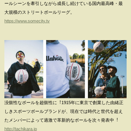
ールシーンを牽引しながら成⻑し続けている国内最⾼峰・最
⼤規模のストリートボールリーグ。
https://www.somecity.tv
没個性なボールを超個性に︕1915年に東京で創業した由緒正
しきスポーツボールブランドが、現在では時代と世代を超え
たメンバーによって過激で⾰新的なボールを次々発表中︕
http://tachikara.jp