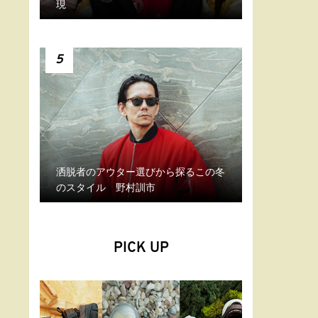
現
5
洒脱者のアウター選びから探るこの冬
のスタイル 野村訓市
PICK UP