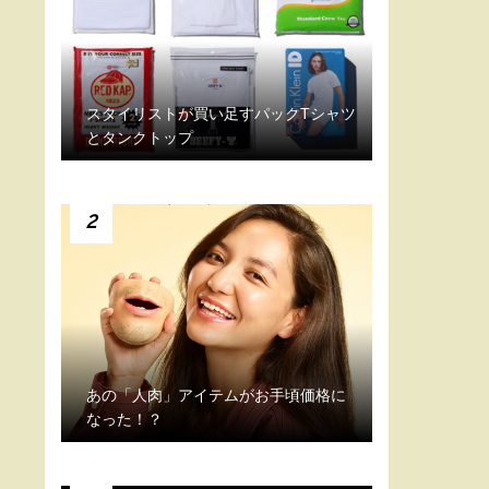
スタイリストが買い足すパックTシャツ
とタンクトップ
2
あの「人肉」アイテムがお手頃価格に
なった！？