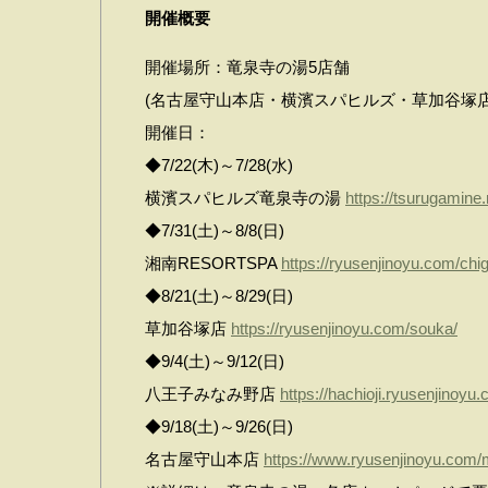
開催概要
開催場所：竜泉寺の湯5店舗
(名古屋守山本店・横濱スパヒルズ・草加谷塚店・
開催日：
◆7/22(木)～7/28(水)
横濱スパヒルズ竜泉寺の湯
https://tsurugamine
◆7/31(土)～8/8(日)
湘南RESORTSPA
https://ryusenjinoyu.com/chi
◆8/21(土)～8/29(日)
草加谷塚店
https://ryusenjinoyu.com/souka/
◆9/4(土)～9/12(日)
八王子みなみ野店
https://hachioji.ryusenjinoyu
◆9/18(土)～9/26(日)
名古屋守山本店
https://www.ryusenjinoyu.com