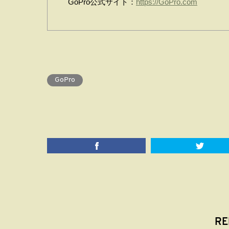
GoPro公式サイト：
https://GoPro.com
GoPro
RE