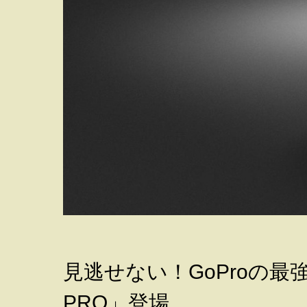
見逃せない！GoProの最強
PRO」登場