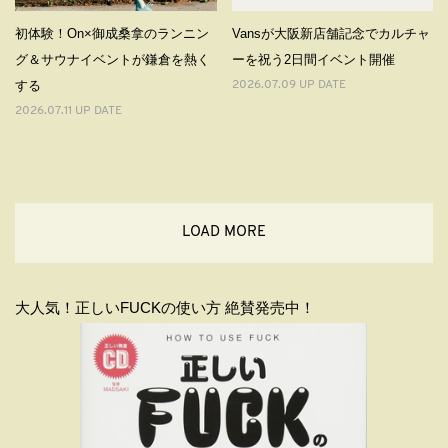
初体験！On×御成桑拿のランニン
Vansが大阪新店舗記念でカルチャ
グ＆サウナイベントが鎌倉を熱く
ーを祝う2日間イベント開催
する
2026.07.09 UP DATE
2026.07.11 UP DATE
LOAD MORE
大人気！正しいFUCKの使い方 絶賛発売中！