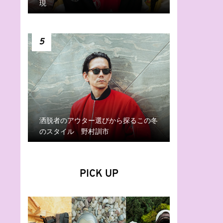
現
5
洒脱者のアウター選びから探るこの冬
のスタイル 野村訓市
PICK UP