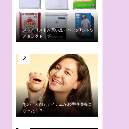
スタイリストが買い足すパックTシャツ
とタンクトップ
2
あの「人肉」アイテムがお手頃価格に
なった！？