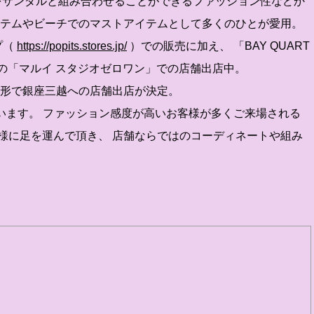
ャームをサンダルと組み合わせることができるファッション性などか
イテムやビーチでのマストアイテムとして多くのひとが愛用。
プ（
https://popits.stores.jp/
）での販売に加え、 「BAY QUART
昨年の「マルイ スタジオゼロワン」での店舗出店中。
る形で銀座三越への店舗出店が決定。
います。 ファッション感度が高いお客様が多くご来場される
様に足を運んで頂き、 店舗ならではのコーディネートや組み