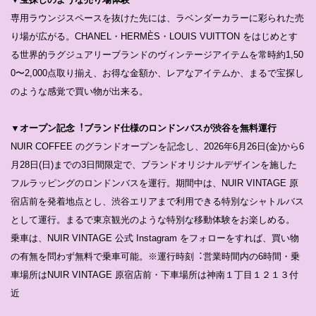
専⽤ラウンジスペースを抜けた先には、ラベンダーカラーに彩られた売
り場が広がる。CHANEL・HERMÈS・LOUIS VUITTON をはじめとす
る世界的ラグジュアリーブランドのヴィンテージアイテムを常時約1,50
0〜2,000点取り揃え、お得な金額か、レアなアイテムか、まるで宝探し
のような感覚で買い物が出来る。
▼オープン記念︕ブランド仕様のロンドンバスが渋⾕を無料運⾏
NUIR COFFEE のグランドオープンを記念し、2026年6⽉26⽇(⾦)から6
⽉28⽇(⽇)までの3⽇間限定で、ブランドオリジナルデザインを施した
フルラッピングのロンドンバスを運⾏。期間中は、NUIR VINTAGE 原
宿店前を発着地点とし、渋谷エリアまで利⽤できる特別なシャトルバス
として運⾏。まるで東京観光のような特別な移動体験をお楽しめる。
乗⾞は、NUIR VINTAGE 公式 Instagram をフォローをすれば、買い物
の有無を問わず無料で乗車可能。※運⾏時刻︓営業時間内の6時間・乗
⾞場所はNUIR VINTAGE 原宿店前・下⾞場所は神南１丁⽬１２­１３付
近