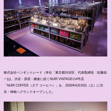
株式会社ペンギントレード（本社︓東京都渋⾕区、代表取締役︓佐藤佑
⼀)は、渋⾕・原宿・鎌倉に続くNUIR VINTAGEの4号店
「NUIR COFFEE（ヌア コーヒー）」を、2026年6⽉20⽇（⼟）に渋
⾕・神南へグランドオープンした。