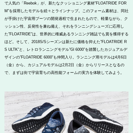
で人気の「Reebok」が、新たなクッショニング素材”FLOATRIDE FOR
M”を採用したモデルを続々とラインナップ。このフォーム素材は、同社
が手掛けた宇宙用ブーツの開発過程で生まれたもので、軽量ながら、ク
ッション性、反発性を兼ね備え、それをランニングシューズに応用し
た”FLOATRIDE”は、世界的に権威あるランニング雑誌でも賞を獲得する
ほど。そして、2018S/Sシーズンは新たに価格を抑えた”FLOATRIDE R
S ULTK”と、レトロランニングモデル”Gl 6000”を踏襲したカジュアルデ
ザインの”FLOATRIDE 6000”も仲間入り。ランニング用モデルは4月6日
（金）から、カジュアルモデルは2月2日（金）からリリースとなるの
で、まずは街で宇宙育ちの高性能フォームの実力を体験してみよう。