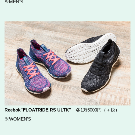
※MEN’S
Reebok”FLOATRIDE RS ULTK”
各1万6000円（＋税）
※WOMEN’S