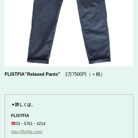
FLISTFIA”Relaxed Pants”
1万7500円（＋税）
▼詳しくは、
FLISTFIA
03・5761・4214
http://flistfia.com/