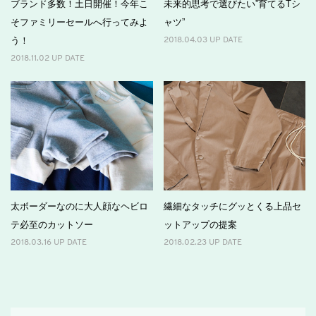
ブランド多数！土日開催！今年こ
未来的思考で選びたい”育てるTシ
そファミリーセールへ行ってみよ
ャツ”
う！
2018.04.03 UP DATE
2018.11.02 UP DATE
太ボーダーなのに大人顔なヘビロ
繊細なタッチにグッとくる上品セ
テ必至のカットソー
ットアップの提案
2018.03.16 UP DATE
2018.02.23 UP DATE