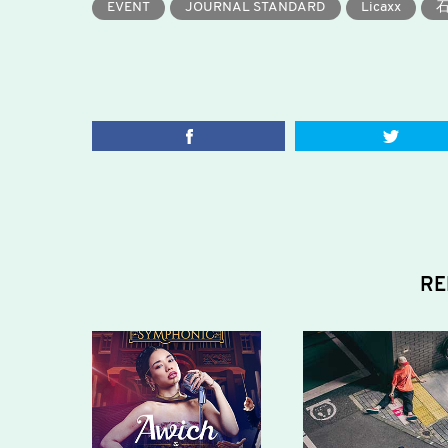
EVENT
JOURNAL STANDARD
Licaxx
RE