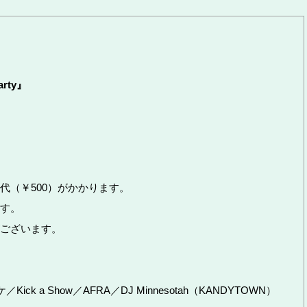
arty』
代（￥500）がかかります。
す。
ございます。
ick a Show／AFRA／DJ Minnesotah（KANDYTOWN）