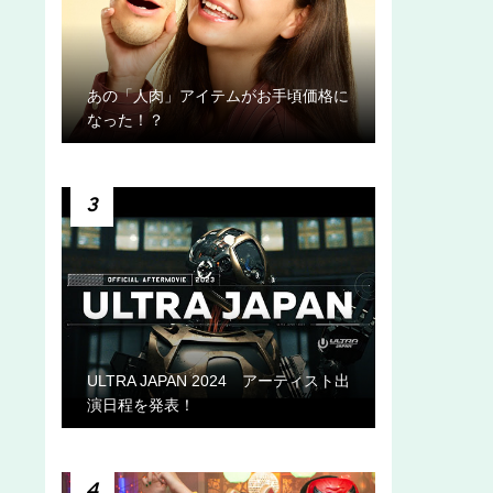
あの「人肉」アイテムがお手頃価格に
なった！？
3
ULTRA JAPAN 2024 アーティスト出
演日程を発表！
4