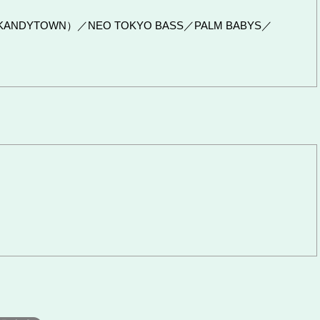
sotah（KANDYTOWN）／NEO TOKYO BASS／PALM BABYS／