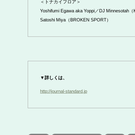
＜トナカイフロア＞
Yoshifumi Egawa aka Yoppi／DJ Minne
Satoshi Miya（BROKEN SPORT）
▼詳しくは、
http://journal-standard.jp