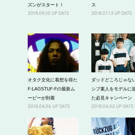
ズンがスタート！
ス
2018.09.10 UP DATE
2018.07.13 UP DATE
オタク文化に着想を得た
ダッドどころじゃな
F-LAGSTUF-Fの最新ム
シブ素人をモデルに
ービーが到着
た必見キャンペーン
2018.04.06 UP DATE
2018.04.02 UP DATE