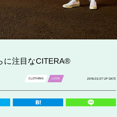
注目なCITERA®
CLOTHING
LOOK
2018.02.07 UP DATE