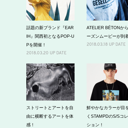
話題の新ブランド『EAR
ATELIER BÉTONか
IH』関西初となるPOP-U
ーズンムービーが到
Pを開催！
2018.03.18 UP DATE
2018.03.20 UP DATE
ストリートとアートを自
鮮やかなカラーが目
由に横断するアートを体
くSTAMPDのS/Sコ
感！
ション！