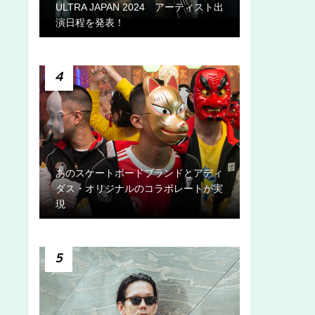
ULTRA JAPAN 2024 アーティスト出
演日程を発表！
4
あのスケートボードブランドとアディ
ダス・オリジナルのコラボレートが実
現
5