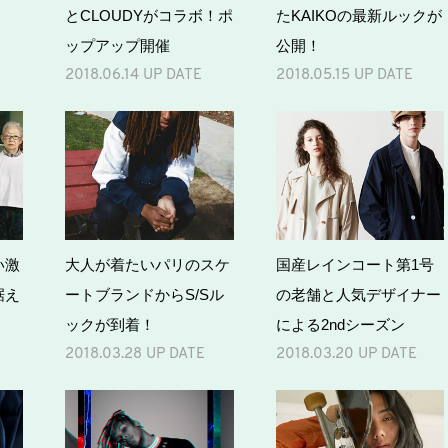
とCLOUDYがコラボ！ポ
たKAIKOの最新ルックが
ップアップ開催
公開！
2018.06.14 UP DATE
2018.05.15 UP DATE
い激
大人が着たいパリのスケ
国産レインコート第1号
据え
ートブランドからS/Sル
の老舗と人気デザイナー
ックが到着！
による2ndシーズン
2018.03.28 UP DATE
2018.03.20 UP DATE