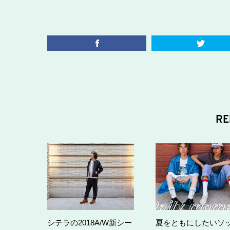
RE
シテラの2018A/W新シー
夏をともにしたいソ