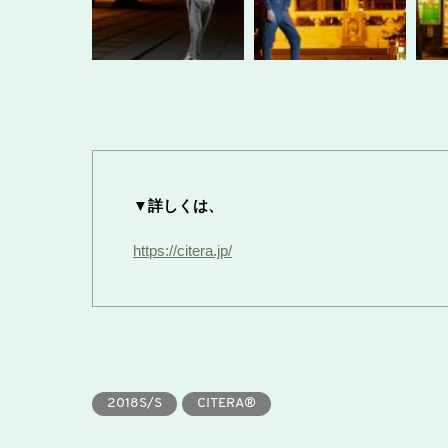
▼詳しくは、
https://citera.jp/
2018S/S
CITERA®