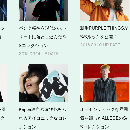
らシ
パンク精神を現代のスト
新生PURPLE THINGSが
着
リートに落とし込んだS/
S/Sルックを公開！
Sコレクション
2018.03.10 UP DATE
2018.03.14 UP DATE
を引
Kappa独自の遊び心あふ
オーセンティックな雰囲
レク
れるアイコニックなコレ
気を纏ったALLEGEのS/
クション
Sコレクション