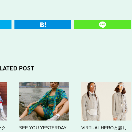
LATED POST
ック
SEE YOU YESTERDAY
VIRTUAL HEROと題し