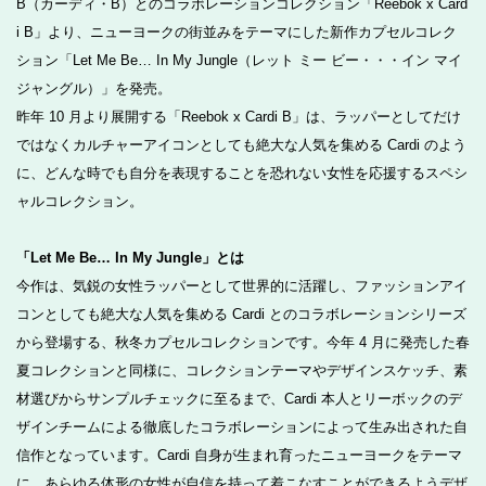
B（カーディ・B）とのコラボレーションコレクション「Reebok x Card
i B」より、ニューヨークの街並みをテーマにした新作カプセルコレク
ション「Let Me Be… In My Jungle（レット ミー ビー・・・イン マイ
ジャングル）」を発売。
昨年 10 月より展開する「Reebok x Cardi B」は、ラッパーとしてだけ
ではなくカルチャーアイコンとしても絶大な人気を集める Cardi のよう
に、どんな時でも自分を表現することを恐れない女性を応援するスペシ
ャルコレクション。
「Let Me Be… In My Jungle」とは
今作は、気鋭の女性ラッパーとして世界的に活躍し、ファッションアイ
コンとしても絶大な人気を集める Cardi とのコラボレーションシリーズ
から登場する、秋冬カプセルコレクションです。今年 4 月に発売した春
夏コレクションと同様に、コレクションテーマやデザインスケッチ、素
材選びからサンプルチェックに至るまで、Cardi 本人とリーボックのデ
ザインチームによる徹底したコラボレーションによって生み出された自
信作となっています。Cardi 自身が生まれ育ったニューヨークをテーマ
に、あらゆる体形の女性が自信を持って着こなすことができるようデザ