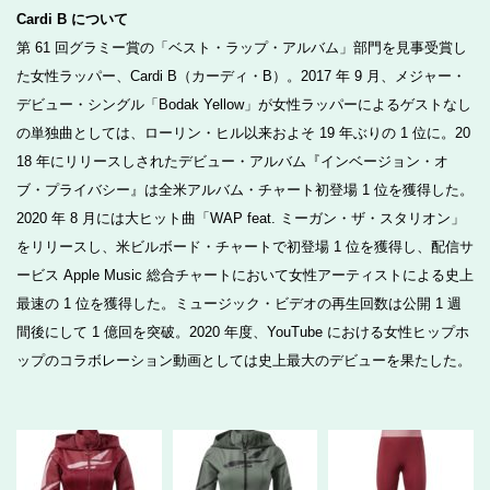
Cardi B について
第 61 回グラミー賞の「ベスト・ラップ・アルバム」部門を見事受賞し
た女性ラッパー、Cardi B（カーディ・B）。2017 年 9 月、メジャー・
デビュー・シングル「Bodak Yellow」が女性ラッパーによるゲストなし
の単独曲としては、ローリン・ヒル以来およそ 19 年ぶりの 1 位に。20
18 年にリリースしされたデビュー・アルバム『インベージョン・オ
ブ・プライバシー』は全米アルバム・チャート初登場 1 位を獲得した。
2020 年 8 月には大ヒット曲「WAP feat. ミーガン・ザ・スタリオン」
をリリースし、米ビルボード・チャートで初登場 1 位を獲得し、配信サ
ービス Apple Music 総合チャートにおいて女性アーティストによる史上
最速の 1 位を獲得した。ミュージック・ビデオの再生回数は公開 1 週
間後にして 1 億回を突破。2020 年度、YouTube における女性ヒップホ
ップのコラボレーション動画としては史上最大のデビューを果たした。