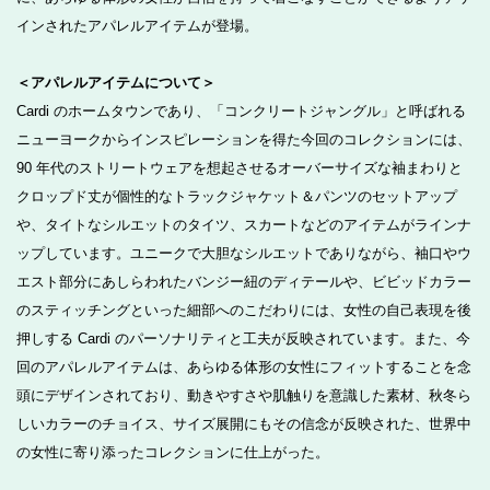
インされたアパレルアイテムが登場。
＜アパレルアイテムについて＞
Cardi のホームタウンであり、「コンクリートジャングル」と呼ばれる
ニューヨークからインスピレーションを得た今回のコレクションには、
90 年代のストリートウェアを想起させるオーバーサイズな袖まわりと
クロップド丈が個性的なトラックジャケット＆パンツのセットアップ
や、タイトなシルエットのタイツ、スカートなどのアイテムがラインナ
ップしています。ユニークで大胆なシルエットでありながら、袖口やウ
エスト部分にあしらわれたバンジー紐のディテールや、ビビッドカラー
のスティッチングといった細部へのこだわりには、女性の自己表現を後
押しする Cardi のパーソナリティと工夫が反映されています。また、今
回のアパレルアイテムは、あらゆる体形の女性にフィットすることを念
頭にデザインされており、動きやすさや肌触りを意識した素材、秋冬ら
しいカラーのチョイス、サイズ展開にもその信念が反映された、世界中
の女性に寄り添ったコレクションに仕上がった。