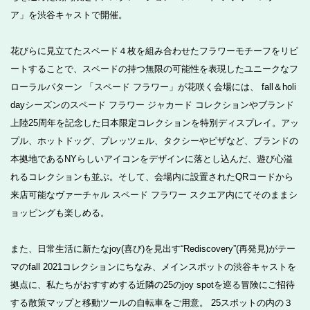
ア」を渋谷キャストで開催。
花びらに見立てたスペード４枚を組み合わせたフラワーモチーフをリピ
ートすることで、スペードの持つ無限の可能性を表現したユニークなフ
ローラルパターン 「スペード フラワー」が花咲く会場には、 fall＆holi
dayシーズンのスペード フラワー ジャカード コレクションやブランド
上陸25周年を記念した日本限定コレクションを特別ディスプレイ。アッ
プル、ホットドッグ、プレッツェル、タクシーやピザなど、ブランドの
本拠地であるNYらしいアイコンをデザインに落とし込んだ、遊び心溢
れるコレクションも並ぶ。そして、会場内に設置されたQRコードから
来店可能なヴァーチャル スペード フラワー スクエア内にてそのままシ
ョッピングも楽しめる。
また、日常生活に新たなjoy(喜び)を見出す“Rediscovery”(再発見)がテー
マのfall 2021コレクションにちなみ、メインスポットの渋谷キャストを
拠点に、私たちがおすすめする近隣の25のjoy spotを巡る冒険にご招待
する散策マップと移動ツールの自転車をご用意。 25スポットの内の３