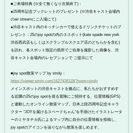
■ご来場特典 (※全て無くなり次第終了)：
●25周年記念ブックレットのプレゼント (※渋谷キャスト会場内
のair streamにご入場にて)
●渋谷キャスト内のキッチンカーで使えるドリンクチケットのプ
レゼント：25のjoy spotの内の３スポット(kate spade new york
渋谷西武店もしくはスクランブルスクエア店のどちらかを含む)
を訪れ、各スポット指定の箇所でご自身を撮影した画像を、渋
谷キャスト会場内のレセプションで ご提示にて
■joy spot散策マップ by stroly：
https://viewer.stroly.com/1627438118/?room=stroly
メインスポットの渋谷キャストを拠点に、私たちがおすすめす
る近隣の25のjoy spotを巡る冒険にご招待する、位置情報(GPS)
と連動したオンライン散策マップ。日本上陸25周年記念キャラ
クター “JOYを届けるスペードちゃん“を手掛けたイラストレータ
ーのミヤタチカ氏によるマップ内に自分の位置情報を投稿し、
joy spotのアイコンを辿りながら散策を楽しめます。