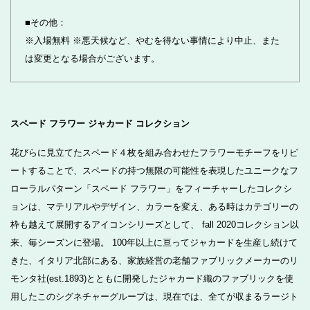
■その他：
※入場無料 ※悪天候など、やむを得ない事情により中止、また
は変更となる場合がございます。
スペード フラワー ジャカード コレクション
花びらに見立てたスペード４枚を組み合わせたフラワーモチーフをリピ
ートすることで、スペードの持つ無限の可能性を表現したユニークなフ
ローラルパターン「スペード フラワー」をフィーチャーしたコレクシ
ョンは、マテリアルやデザイン、カラーを変え、ある時はカテゴリーの
枠も越えて展開するアイコンシリーズとして、 fall 2020コレクション以
来、毎シーズンに登場。 100年以上に亘ってジャカードを生産し続けて
きた、イタリア北部にある、家族経営の老舗ファブリックメーカーのリ
モンタ社(est.1893)とともに開発したジャカード織のファブリックを使
用したこのシグネチャーグループは、現在では、全てが収まるラージト