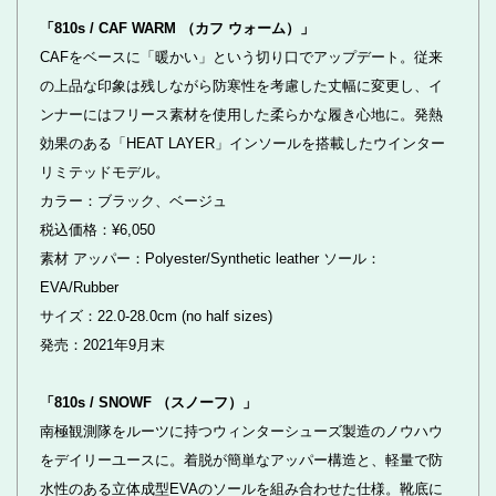
「810s / CAF WARM （カフ ウォーム）」
CAFをベースに「暖かい」という切り口でアップデート。従来
の上品な印象は残しながら防寒性を考慮した丈幅に変更し、イ
ンナーにはフリース素材を使用した柔らかな履き心地に。発熱
効果のある「HEAT LAYER」インソールを搭載したウインター
リミテッドモデル。
カラー：ブラック、ベージュ
税込価格：¥6,050
素材 アッパー：Polyester/Synthetic leather ソール：
EVA/Rubber
サイズ：22.0-28.0cm (no half sizes)
発売：2021年9月末
「810s / SNOWF （スノーフ）」
南極観測隊をルーツに持つウィンターシューズ製造のノウハウ
をデイリーユースに。着脱が簡単なアッパー構造と、軽量で防
水性のある立体成型EVAのソールを組み合わせた仕様。靴底に