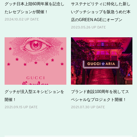
グッチ日本上陸60周年展を記念し
サステナビリティに特化した新し
たレセプションが開催！
いグッチショップを阪急うめだ本
店のGREEN AGEにオープン
2024.10.02 UP DATE
2023.05.26 UP DATE
グッチが没入型エキシビションを
ブランド創設100周年を祝してス
開催！
ペシャルなプロジェクト開催！
2021.09.15 UP DATE
2021.07.30 UP DATE