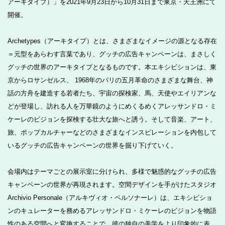
アーキタイプ）」を2021年9月23日から10月31日まで東京・天王洲にて
開催。
Archetypes（アーキタイプ）とは、さまざまなイメージの源となる存在
＝元型をあらわす言葉であり、グッチの広告キャンペーンは、まさしく
グッチの世界のアーキタイプとなるものです。本エキシビションは、東
京からロサンゼルス、 1968年のパリの五月革命のさまざまな舞台、神
話の方舟を建造する若者たち、宇宙の探検家、馬、天使やエイリアンな
どが登場し、訪れる人を万華鏡のようにめくるめくアレッサンドロ・ミ
ケーレのビジョンを探検する壮大な旅へと誘う。そして音楽、アート、
旅、ポップカルチャーなどのさまざまなインスピレーションを内包して
いるグッチの広告キャンペーンの世界を掘り下げていく。
会場内はテーマごとの展示室に分けられ、多様で魅惑的なグッチの広告
キャンペーンの世界が再現されます。空間デザインを手がけたスタジオ
Archivio Personale（アルキヴィオ・ペルソナーレ）は、エキシビショ
ンのキュレーターを務めるアレッサンドロ・ミケーレのビジョンを物語
性のある空間へと変換することで、彼の独自の美学をより印象的に表