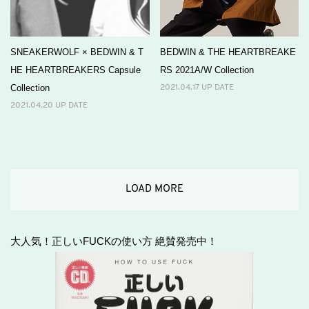
SNEAKERWOLF × BEDWIN & T
BEDWIN & THE HEARTBREAKE
HE HEARTBREAKERS Capsule
RS 2021A/W Collection
Collection
2021.04.17 UP DATE
2021.04.20 UP DATE
LOAD MORE
大人気！正しいFUCKの使い方 絶賛発売中！