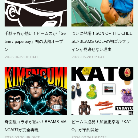
千駄ヶ谷が熱い！ビームスが「Se
ついに登場！SON OF THE CHEE
tinn / paperboy」初の店舗オープ
SE×BEAMS GOLFの初ゴルフラ
ン
インが見逃せない理由
2026.06.19 UP DATE
2026.05.28 UP DATE
奇面組コラボが熱い！BEAMS MA
ビームス必見！加藤忠幸著『KAT
NGARTが完全再現
O』が予約開始
2026.03.30 UP DATE
2026.02.26 UP DATE