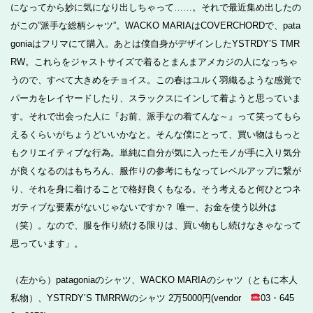
になってから妙に気になり出しちゃって……。それで最近集め出したの
がこの”派手な総柄シャツ”。WACKO MARIAはCOVERCHORDで、pata
goniaはフリマにて購入。あとは僕自身がデザインしたYSTRDY’S TMR
RW。これらをジャストサイズで着るとまんまアメカジの人になっちゃ
うので、すべて大きめをチョイス。この春はユルく羽織るような感覚で
パーカをレイヤードしたり、スラックスにインして着ようと思っていま
す。それで出会った人に『お前、派手なの着てんな～』って笑ってもら
えるくらいがちょうどいいかなと。そんな僕にとって、買い物はもっと
もクリエイティブな行為。単純に自分が気に入ったモノが手に入り気分
が良くなるのはもちろん、服作りの参考にもなってレベルアップに繋が
り、それを身に着けることで格好良くもなる。そう考えると何ひとつネ
ガティブな要素がないじゃないですか？ 唯一、お金を使う以外は
（笑）。なので、服を作り続ける限りは、買い物もし続けなきゃなって
思っています」。
（左から）patagoniaのシャツ、WACKO MARIAのシャツ（ともに本人
私物）、YSTRDY’S TMRRWのシャツ 2万5000円(vendor
03・645