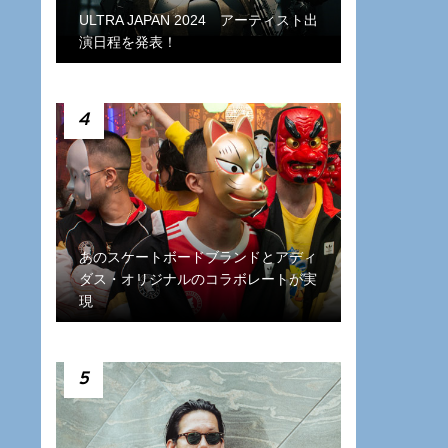
ULTRA JAPAN 2024 アーティスト出
演日程を発表！
4
あのスケートボードブランドとアディ
ダス・オリジナルのコラボレートが実
現
5