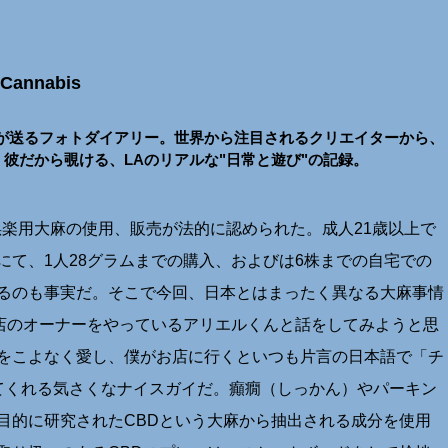
h Cannabis
が送るフォトダイアリー。世界から注目されるクリエイターから、
彼だから覗ける、LAのリアルな"日常と遊び"の記録。
は娯楽用大麻の使用、販売が法的に認められた。成人21歳以上で
て、1人28グラムまでの購入、およびは6株までの自宅での
るのも事実だ。そこで今回、日本とはまったく異なる大麻事情
いうお店のオーナーをやっているアリエルくんと話をしてみようと思
をこよなく愛し、僕がお店に行くといつも片言の日本語で「チ
てくれる気さくなナイスガイだ。癲癇（しっかん）やパーキン
目的に研究されたCBDという大麻から抽出される成分を使用