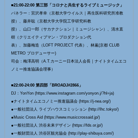
■21:00-22:00 第三部「コロナと共生するライブミュージック」
パネラー：宮沢孝幸（京都大学ウイルス｜再生医科研究所准教
授）、藤井聡（京都大学大学院工学研究科教
授）、山口一郎（サカナクション｜ミュージシャン）、清水直
樹（クリエイティブマン・プロダクション代
表）、加藤梅造（LOFT PROJECT 代表）、林薫(京都 CLUB
METRO プロデューサー)
司会：梅澤高明（A.T.カーニー日本法人会長｜ナイトタイムエコ
ノミー推進協議会理事）
■22:00-24:00 第四部「BROADJ#2866」
DJ：YonYon (https://www.instagram.com/yonyon.j/?hl=ja)
●ナイトタイムエコノミー推進協議会 (https://j-nea.org/)
●一般社団法人 ライブハウスコミッション (http://lhc.tokyo/)
●Music Cross Aid (https://www.musiccrossaid.jp/)
●一般社団法人 渋谷未来デザイン (https://fds.or.jp/)
●一般財団法人 渋谷区観光協会 (http://play-shibuya.com/)