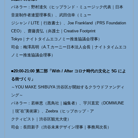
パネラー：野村達矢（ヒップランド・ミュージック代表｜日本
音楽制作者連盟理事長）、武田信幸（ミュー
ジシャン / LITE｜行政書士）、Joe Frankland（PRS Foundation
CEO）、齋藤貴弘（弁護士｜Creative Footprint
Tokyo｜ナイトタイムエコノミー推進協議会理事）
司会：梅澤高明（A.T.カーニー日本法人会長｜ナイトタイムエコ
ノミー推進協議会理事）
■20:00-21:00 第二部「With / After コロナ時代の文化と 5G によ
る街づくり」
～YOU MAKE SHIBUYA 渋谷区が開始するクラウドファンディ
ング～
パネラー：若林恵（黒鳥社｜編集者）、宇川直宏（DOMMUNE
｜現”在”美術家）、Zeebra（ヒップホップ・ア
クティビスト｜渋谷区観光大使）
司会：長田新子（渋谷未来デザイン理事｜事務局次長）