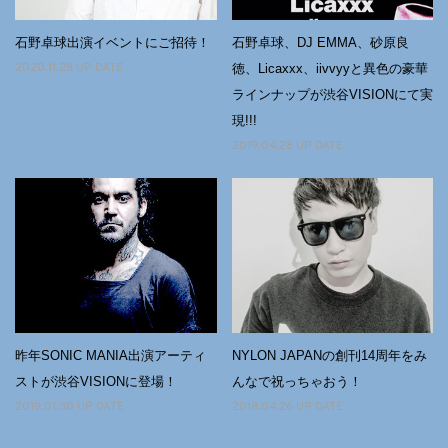
石野卓球出演イベントにご招待！
石野卓球、DJ EMMA、砂原良
徳、Licaxxx、iivvyyと異色の豪華
2020.11.28 UP DATE
ラインナップが渋谷VISIONにて実
現!!!
2019.04.28 UP DATE
昨年SONIC MANIA出演アーティ
NYLON JAPANの創刊14周年をみ
ストが渋谷VISIONに登場！
んなで祝っちゃおう！
2019.01.30 UP DATE
2018.04.26 UP DATE